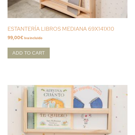
ESTANTERÍA LIBROS MEDIANA 69X141X10
99,00
€
Iva incluido
ADD TO CART